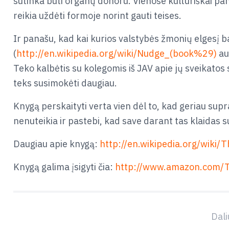
sutinka būti organų donoru. Vienose kultūriškai pa
reikia uždėti formoje norint gauti teises.
Ir panašu, kad kai kurios valstybės žmonių elgesį b
(
http://en.wikipedia.org/wiki/Nudge_(book%29)
au
Teko kalbėtis su kolegomis iš JAV apie jų sveikatos s
teks susimokėti daugiau.
Knygą perskaityti verta vien dėl to, kad geriau sup
nenuteikia ir pastebi, kad save darant tas klaidas s
Daugiau apie knygą:
http://en.wikipedia.org/wiki/
Knygą galima įsigyti čia:
http://www.amazon.com/
Dali