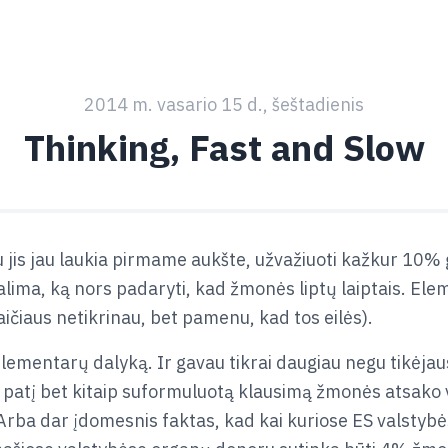
2014 m. vasario 15 d., šeštadienis
Thinking, Fast and Slow
igu jis jau laukia pirmame aukšte, užvažiuoti kažkur 10% 
alima, ką nors padaryti, kad žmonės liptų laiptais. Eleme
aičiaus netikrinau, bet pamenu, kad tos eilės).
lementarų dalyką. Ir gavau tikrai daugiau negu tikėjaus
ą patį bet kitaip suformuluotą klausimą žmonės atsako v
ba dar įdomesnis faktas, kad kai kuriose ES valstybėse