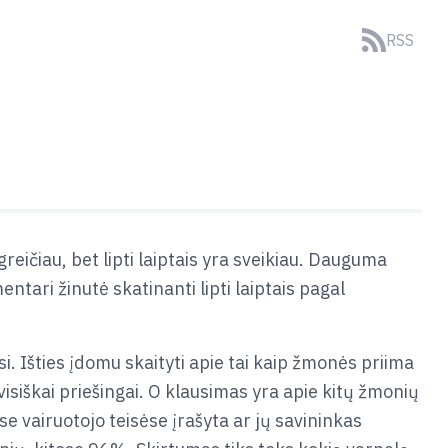
RSS
greičiau, bet lipti laiptais yra sveikiau. Dauguma
ntari žinutė skatinanti lipti laiptais pagal
i. Išties įdomu skaityti apie tai kaip žmonės priima
isiškai priešingai. O klausimas yra apie kitų žmonių
 vairuotojo teisėse įrašyta ar jų savininkas