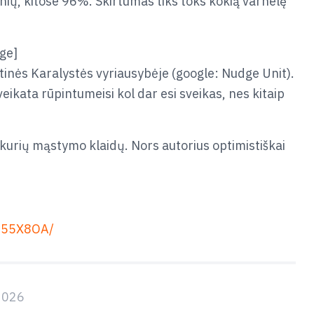
ių, kitose 96%. Skirtumas tiks toks kokią varnelę
dge]
tinės Karalystės vyriausybėje (google: Nudge Unit).
veikata rūpintumeisi kol dar esi sveikas, nes kitaip
i kurių mąstymo klaidų. Nors autorius optimistiškai
555X8OA/
2026