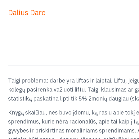
Dalius Daro
Taigi problema: darbe yra liftas ir laiptai. Liftu, je
kolegų pasirenka važiuoti liftu. Taigi klausimas ar g
statistiką paskatina lipti tik 5% žmonių daugiau (sk
Knygą skaičiau, nes buvo įdomu, ką rasiu apie tokį e
sprendimus, kurie nėra racionalūs, apie tai kaip į t
gyvybes ir priskirtinas moraliniams sprendimams. Ar