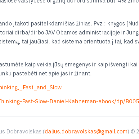
našiose valstybėse organų donoru sutinka būti 4% žmon
ando įtakoti pasitelkdami šias žinias. Pvz.: knygos [Nu
toriai dirba/dirbo JAV Obamos administracijoje ir Jung
istemą, tai jaučiasi, kad sistema orientuota į tai, kad s
rastumėte kaip veikia jūsų smegenys ir kaip išvengti ka
unku pastebėti net apie jas ir žinant.
Thinking,_Fast_and_Slow
Thinking-Fast-Slow-Daniel-Kahneman-ebook/dp/B00
us Dobravolskas (
dalius.dobravolskas@gmail.com
) © 