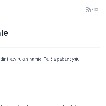
RSS
ie
sdinti atvirukus namie. Tai čia pabandysiu