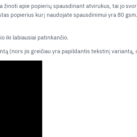
kia žinoti apie popierių spausdinant atvirukus, tai jo 
as popierius kurį naudojate spausdinimui yra 80 gsm. 
.
 iki labiausiai patinkančio.
ntą (nors jis greičiau yra papildantis tekstinį variantą, o