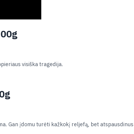
300g
ieriaus visiška tragedija.
80g
Gan įdomu turėti kažkokį reljefą, bet atspausdinus k