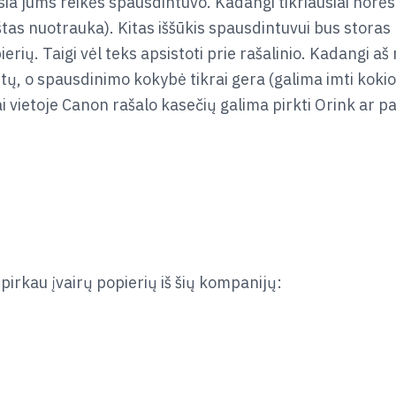
sia jums reikės spausdintuvo. Kadangi tikriausiai norės
tas nuotrauka). Kitas iššūkis spausdintuvui bus storas
ių. Taigi vėl teks apsistoti prie rašalinio. Kadangi a
ų, o spausdinimo kokybė tikrai gera (galima imti kokio
ai vietoje Canon rašalo kasečių galima pirkti Orink ar pa
 pirkau įvairų popierių iš šių kompanijų: