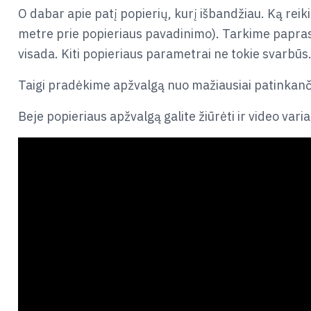
O dabar apie patį popierių, kurį išbandžiau. Ką rei
metre prie popieriaus pavadinimo). Tarkime paprast
visada. Kiti popieriaus parametrai ne tokie svarbūs
Taigi pradėkime apžvalgą nuo mažiausiai patinkančio
Beje popieriaus apžvalgą galite žiūrėti ir video varia