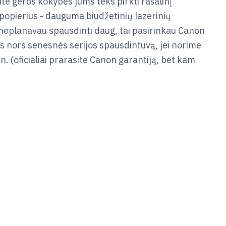
ite geros kokybės jums teks pirkti rašalinį
 popierius - dauguma biudžetinių lazerinių
š neplanavau spausdinti daug, tai pasirinkau Canon
s nors senesnės serijos spausdintuvą, jei norime
n. (oficialiai prarasite Canon garantiją, bet kam