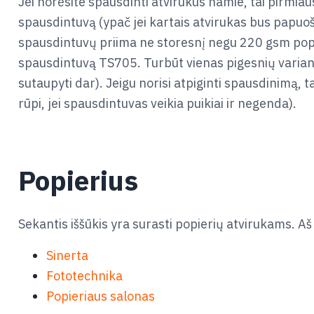
Jei norėsite spausdinti atvirukus namie, tai pirmiau
spausdintuvą (ypač jei kartais atvirukas bus papuoš
spausdintuvų priima ne storesnį negu 220 gsm popier
spausdintuvą TS705. Turbūt vienas pigesnių variant
sutaupyti dar). Jeigu norisi atpiginti spausdinimą, t
rūpi, jei spausdintuvas veikia puikiai ir negenda).
Popierius
Sekantis iššūkis yra surasti popierių atvirukams. Aš
Sinerta
Fototechnika
Popieriaus salonas