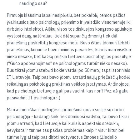
naudingo sau?
Pirmuoju klausimu labai nesiplėsiu, bet pokalbių temos pačios
įvairiausios (nuo psichologų priėmimo ir įvaizdžio visuomenėje iki
dirbtinio intelekto). Aišku, visos tos diskusijos kongreso aplinkoje
vystosi daug natūraliau, tiek dėl supančių žmonių tiek dėl
pranešimų paskelbtų kongreso metu. Buvo išties įdomu stebėti
pranešimus, kuriuose buvo minimos pavardės, kurios man visiškai
nieko nesakė, bet kažką reiškia Lietuvos psichologijos pasaulyje
(“Gučo apdovanojimas” ne psichologams turbūt nieko nesako).
Bus tikrai įdomu stebėti kokie vardai po 50 metų taps istoriniais
IT Lietuvoje. Taip pat buvo įdomu atrasti naujų priežasčių kodėl
reikalingas psichologų praktinės veiklos įstatymas. Ar žinojote,
kad psichologu Lietuvoje gali pasivadinti kas nori? Pvz. aš galiu
pasivadint IT psichologu :-)
Man asmeniškai naudingesni pranešimai buvo susiję su darbo
psichologija - kadangi šiek tiek domiuosi vadyba, tai buvo tikrai
įdomu atrasti, kad Lietuvoje kai kuriais aspektais stebuklų
nevyksta ir turime tas pačias problemas kaip ir visur kitur, bei
turime lygiai taip pat dirbti motyvuotus žmones (Žiedelio