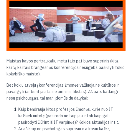
Maistas kavos pertraukėlių metu taip pat buvo superinis (kitą
kartą kartais brangesnės konferencijos nesugeba pasiūlyti tokio
kokybiško maisto).
Bet kokiu atveju į konferencijas žmonės važiuoja ne kultūros ir
pavalgyti (ar bent jau tai ne pirminis tikslas). Aš pats kadangi
nesu psichologas, tai man įdomūs du dalykai:
Kaip bendrauja kitos profesijos žmonės, kurie nuo IT
kažkiek nutolę (pasirodo ne taip jau ir toli kaip gali
pasirodyti žiūrint iš IT varpinės)? Kokios aktualijos ir t.t.
Ar aš kaip ne psichologas suprasiu ir atrasiu kažką