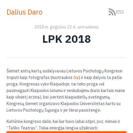
Dalius Daro
RSS
2018 m. gegužės 22 d., antradienis
LPK 2018
Šiemet antrą kartą sudalyvavau Lietuvos Psichologų Kongrese
truputi kaip fotografas (nuotraukos
čia
) ir kaip dalyvis ta pačia
proga. Kongresas vyko Klaipėdoje, tai teko proga vėl
pasimėgauti Klaipėdos lėtumu ir neskubėjimu (kuris kartais mane
kaip vilnietį erzina), bei įvertinti klaipėdiečių svetingumą.
Kongresą šiemet organizavo Klaipėdos Universitetas kartu su
Lietuvos Psichologų Sąjunga ir jie tikrai pasistengė.
Kultūrinė kongreso dalis, kai kur buvo labai stipri, pvz. mimės ir
“Taško Teatras”. Tokia energija lengva užsikrėsti: