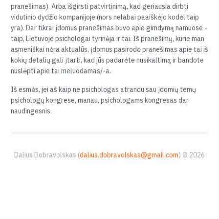
pranešimas). Arba išgirsti patvirtinimą, kad geriausia dirbti
vidutinio dydžio kompanijoje (nors nelabai paaiškėjo kodėl taip
yra). Dar tikrai įdomus pranešimas buvo apie gimdymą namuose -
taip, Lietuvoje psichologai tyrinėja ir tai. Iš pranešimų, kurie man
asmeniškai nėra aktualūs, įdomus pasirodė pranešimas apie tai iš
kokių detalių gali įtarti, kad jūs padarėte nusikaltimą ir bandote
nuslėpti apie tai meluodamas/-a.
Iš esmės, jei aš kaip ne psichologas atrandu sau įdomių temų
psichologų kongrese, manau, psichologams kongresas dar
naudingesnis.
Dalius Dobravolskas (
dalius.dobravolskas@gmail.com
) © 2026