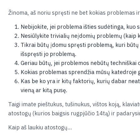
Žinoma, aš noriu spręsti ne bet kokias problemas ir
Nebijokite, jei problema išties sudėtinga, kuo 
Nesiūlykite trivialių neįdomių problemų (kaip k
Tikrai būtų įdomu spręsti problemą, kuri būtų t
išspręsti jo problemą.
Geriau būtų, jei problemos nebūtų techniškai o
Kokias problemas sprendžia mūsų katedroje ga
Kas be ko yra ir kitų faktorių, kurių dabar nea
vieną ar kitą pusę.
Taigi imate pieštukus, tušinukus, vištos koją, klavia
atostogų (kurios baigsis rugpjūčio 14tą) ir padarysi
Kaip aš laukiu atostogų…