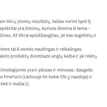
m tikrų įdomių rezultatų, tačiau norint tęsti šį
u apskritai yra žmonių, kuriuos domina ši tema -
žinau. Aš tikrai apsidžiaugčiau, jei kas sugebėtų ir
iems tai iš esmės naudingas ir reikalingas
aisto produktų duombazė anglų kalba ir jai reiktų
chnologijomis yra ir pliusas ir minusas: daugelio
 FireFox’o (Lietuvoje tik kokie 5% jį naudoja) ir
iek ir mažai:)).