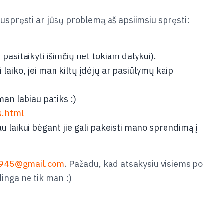
uspręsti ar jūsų problemą aš apsiimsiu spręsti:
pasitaikyti išimčių net tokiam dalykui).
 laiko, jei man kiltų įdėjų ar pasiūlymų kaip
an labiau patiks :)
s.html
au laikui bėgant jie gali pakeisti mano sprendimą į
945@gmail.com
. Pažadu, kad atsakysiu visiems po
dinga ne tik man :)