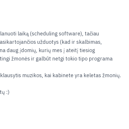
anuoti laiką (scheduling software), tačiau
 pasikartojančios užduotys (kad ir skalbimas,
a daug įdomių, kurių mes į ateitį tiesiog
rtingi žmonės ir galbūt netgi tokio tipo programa
a klausytis muzikos, kai kabinete yra keletas žmonių.
tų :)