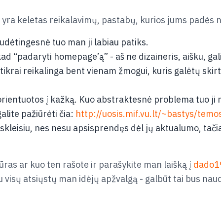
 yra keletas reikalavimų, pastabų, kurios jums padės n
sudėtingesnė tuo man ji labiau patiks.
ad “padaryti homepage’ą” - aš ne dizaineris, aišku, gali 
ikrai reikalinga bent vienam žmogui, kuris galėtų skirti
rientuotos į kažką. Kuo abstraktesnė problema tuo ji m
lite pažiūrėti čia:
http://uosis.mif.vu.lt/~bastys/temo
tskleisiu, nes nesu apsisprendęs dėl jų aktualumo, tači
tūras ar kuo ten rašote ir parašykite man laišką į
dado1
u visų atsiųstų man idėjų apžvalgą - galbūt tai bus nau