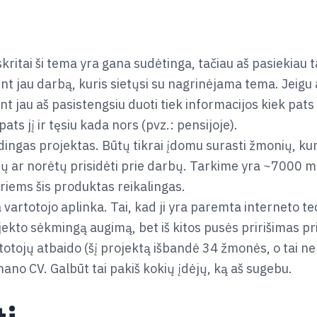
kritai ši tema yra gana sudėtinga, tačiau aš pasiekiau ta
 bent jau darbą, kuris sietųsi su nagrinėjama tema. Jeig
t jau aš pasistengsiu duoti tiek informacijos kiek pats 
ats jį ir tęsiu kada nors (pvz.: pensijoje).
dingas projektas. Būtų tikrai įdomu surasti žmonių, kur
tų ar norėtų prisidėti prie darbų. Tarkime yra ~7000 m
uriems šis produktas reikalingas.
vartotojo aplinka. Tai, kad ji yra paremta interneto te
jekto sėkmingą augimą, bet iš kitos pusės pririšimas prie
tojų atbaido (šį projektą išbandė 34 žmonės, o tai ne t
ano CV. Galbūt tai pakiš kokių įdėjų, ką aš sugebu.