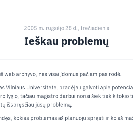
2005 m. rugsėjo 28 d., trečiadienis
Ieškau problemų
iš web archyvo, nes visai įdomus pačiam pasirodė.
s Vilniaus Universitete, pradėjau galvoti apie potencial
ro lygio, tačiau magistro darbui norisi šiek tiek kitokio
etų išspręsčiau jūsų problemą.
dęs, kokias problemas aš planuoju spręsti ir ko aš maž