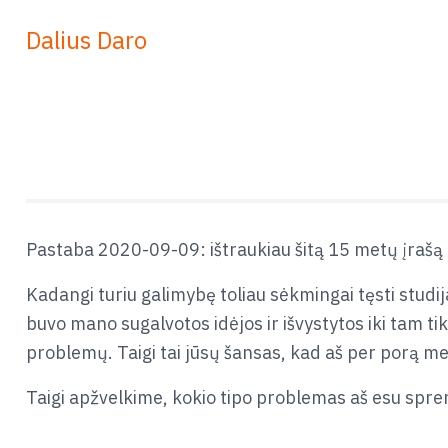
Dalius Daro
Pastaba 2020-09-09: ištraukiau šitą 15 metų įrašą 
Kadangi turiu galimybę toliau sėkmingai tęsti studija
buvo mano sugalvotos idėjos ir išvystytos iki tam tik
problemų. Taigi tai jūsų šansas, kad aš per porą m
Taigi apžvelkime, kokio tipo problemas aš esu spren