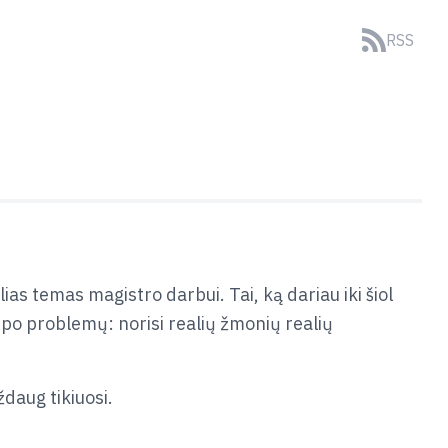
RSS
ias temas magistro darbui. Tai, ką dariau iki šiol
 tipo problemų: norisi realių žmonių realių
daug tikiuosi.