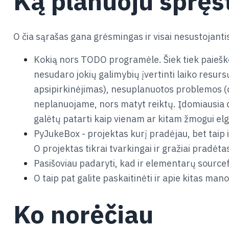
Ką planuoju spręs
O čia sąrašas gana grėsmingas ir visai nesustojantis
Kokią nors TODO programėle. Šiek tiek paieško
nesudaro jokių galimybių įvertinti laiko resurs
apsipirkinėjimas), nesuplanuotos problemos (da
neplanuojame, nors matyt reiktų. Įdomiausia dal
galėtų patarti kaip vienam ar kitam žmogui elgt
PyJukeBox - projektas kurį pradėjau, bet taip i
O projektas tikrai tvarkingai ir gražiai pradėtas
Pasišoviau padaryti, kad ir elementarų sourcef
O taip pat galite paskaitinėti ir apie kitas man
Ko norėčiau