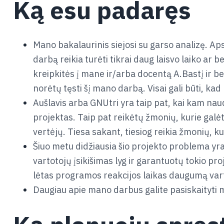
Ką esu padaręs
Mano bakalaurinis siejosi su garso analizę. Aps
darbą reikia turėti tikrai daug laisvo laiko ar
kreipkitės į mane ir/arba docentą A.Bastį ir ben
norėtų tęsti šį mano darbą. Visai gali būti, kad p
Aušlavis arba GNUtri yra taip pat, kai kam nau
projektas. Taip pat reikėtų žmonių, kurie galė
vertėjų. Tiesa sakant, tiesiog reikia žmonių, k
Šiuo metu didžiausia šio projekto problema yra 
vartotojų įsikišimas lyg ir garantuotų tokio pro
lėtas programos reakcijos laikas daugumą varto
Daugiau apie mano darbus galite pasiskaityti m