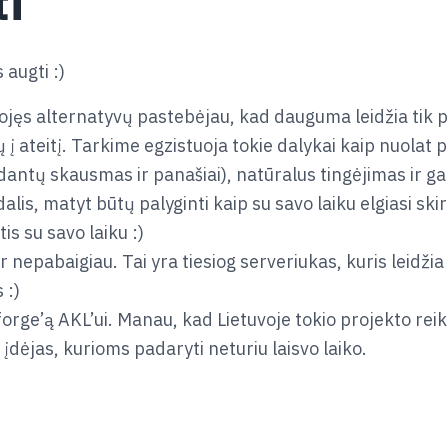
ti
 augti :)
jęs alternatyvų pastebėjau, kad dauguma leidžia tik pl
ų į ateitį. Tarkime egzistuoja tokie dalykai kaip nuolat
ntų skausmas ir panašiai), natūralus tingėjimas ir gan
is, matyt būtų palyginti kaip su savo laiku elgiasi ski
is su savo laiku :)
r nepabaigiau. Tai yra tiesiog serveriukas, kuris leidži
 :)
orge’ą AKL’ui. Manau, kad Lietuvoje tokio projekto reik
o įdėjas, kurioms padaryti neturiu laisvo laiko.