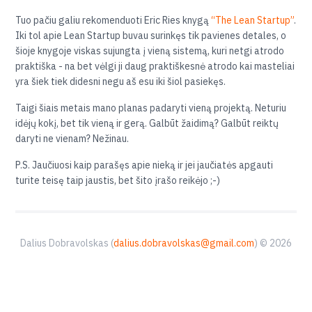
Tuo pačiu galiu rekomenduoti Eric Ries knygą
“The Lean Startup”
.
Iki tol apie Lean Startup buvau surinkęs tik pavienes detales, o
šioje knygoje viskas sujungta į vieną sistemą, kuri netgi atrodo
praktiška - na bet vėlgi ji daug praktiškesnė atrodo kai masteliai
yra šiek tiek didesni negu aš esu iki šiol pasiekęs.
Taigi šiais metais mano planas padaryti vieną projektą. Neturiu
idėjų kokį, bet tik vieną ir gerą. Galbūt žaidimą? Galbūt reiktų
daryti ne vienam? Nežinau.
P.S. Jaučiuosi kaip parašęs apie nieką ir jei jaučiatės apgauti
turite teisę taip jaustis, bet šito įrašo reikėjo ;-)
Dalius Dobravolskas (
dalius.dobravolskas@gmail.com
) © 2026