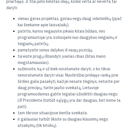
priartėjęs. Ir štai jums keletas idėjų, kodėl verta ar neverta tai
daryti:
vienas geras projektas, geriau negu daug vidutiniškų (ypač
kai šnekame apie laisvalaikį).
patirtis, kurios negausite jokiais kitais būdais, nes
programuotojai yra izoliuojami nuo daugybės neigiamų ir
teigiamų patirčių.
pamatysite senus dalykus iš naujų pozicijų.
turėsite progų išbandyti įvairias ribas (šitas mano
mėgstamiausias).
sužinosite, ką ir už kiek norėtumėte daryti, o ko tikrai
nenorėtumėte daryti visai. Nuoširdžiai pridėjęs ranką prie
širdies galiu pasakyti, kad jei nesate tinginys, neturite per
daug principų, turite jaučio sveikatą, Lietuvoje
programuodamas galite legaliai užsidirbti daugiau negu
LR Prezidentė (turbūt sąlygų yra dar daugiau, bet esmė ta
pati).
tam tikrose situacijose kenčia sveikata.
ir galiausiai turbūt liksite su daugiau klausimų negu
atsakymų (tik kitokių).