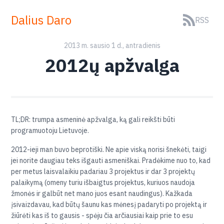
Dalius Daro
RSS
2013 m. sausio 1 d., antradienis
2012ų apžvalga
TL;DR: trumpa asmeninė apžvalga, ką gali reikšti būti
programuotoju Lietuvoje.
2012-ieji man buvo beprotiški. Ne apie viską norisi šnekėti, taigi
jei norite daugiau teks išgauti asmeniškai. Pradėkime nuo to, kad
per metus laisvalaikiu padariau 3 projektus ir dar 3 projektų
palaikymą (omeny turiu išbaigtus projektus, kuriuos naudoja
žmonės ir galbūt net mano juos esant naudingus). Kažkada
įsivaizdavau, kad būtų šaunu kas mėnesį padaryti po projektą ir
žiūrėti kas iš to gausis - spėju čia arčiausiai kaip prie to esu